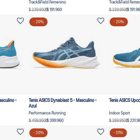
Track&Field Femenino
Track&Field Feme
$ 239.950
|
$ 191.960
$ 239.950
|
$ 191.9
-
20
%
-
20
%
asculino -
Tenis ASICS Dynablast 5 - Masculino -
Tenis ASICS Upcou
Azul
Performance Running
Indoor Sport
$ 499.950
|
$ 399.960
$ 289.950
|
$ 231.9
-
20
%
-
51
%