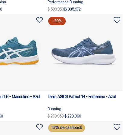
nino
Performance Running
60
$ 599.950
|
$ 335.972
-
20
%
rt 6 - Masculino - Azul
Tenis ASICS Patriot 14 - Femenino - Azul
Running
60
$ 279.950
|
$ 223.960
15
% de cashback