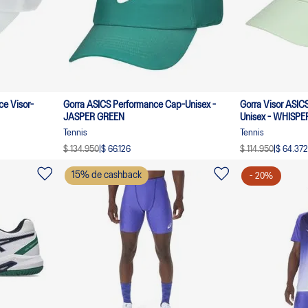
ce Visor-
Gorra ASICS Performance Cap-Unisex -
Gorra Visor ASIC
JASPER GREEN
Unisex - WHISP
Tennis
Tennis
$ 134.950
|
$ 66.126
$ 114.950
|
$ 64.372
15
% de cashback
-
20
%