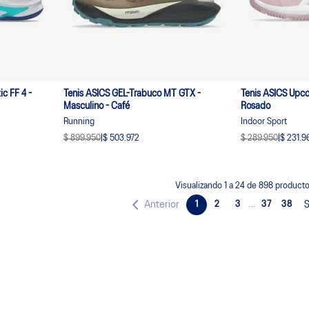
ic FF 4 -
Tenis ASICS GEL-Trabuco MT GTX -
Tenis ASICS Upco
Masculino - Café
Rosado
Running
Indoor Sport
$ 899.950
|
$ 503.972
$ 289.950
|
$ 231.9
Visualizando
1
a
24
de
898
producto
Anterior
1
2
3
...
37
38
S