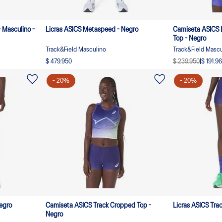
 Masculino -
Licras ASICS Metaspeed - Negro
Camiseta ASICS L
Top - Negro
Track&Field Masculino
Track&Field Mascu
$ 479.950
$ 239.950
|
$ 191.9
-
20
%
-
20
%
rack Sprint - Negro
Camiseta ASICS Track Cropped Top -
Licras ASICS Tra
Negro