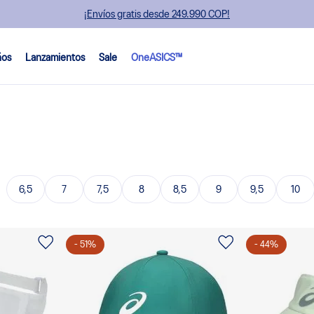
¡Envíos gratis desde 249.990 COP!
ños
Lanzamientos
Sale
OneASICS™
6,5
7
7,5
8
8,5
9
9,5
10
-
51
%
-
44
%