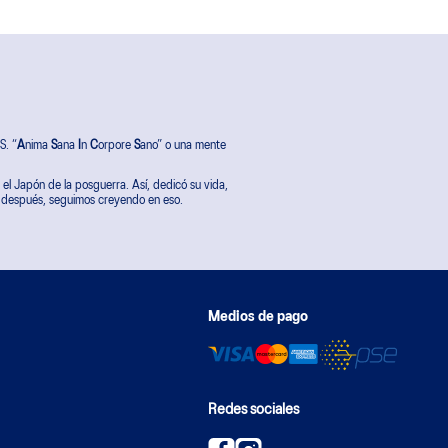
S. “
A
nima
S
ana
I
n
C
orpore
S
ano” o una mente
 el Japón de la posguerra. Así, dedicó su vida,
s después, seguimos creyendo en eso.
Medios de pago
Redes sociales