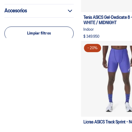
Voleibol
(
11
)
Accesorios
Indoor
(
46
)
Tenis ASICS Gel-Dedicate 8 -
Training
(
21
)
WHITE / MIDNIGHT
Indoor
Limpiar filtros
$ 349.950
-
20
%
Licras ASICS T