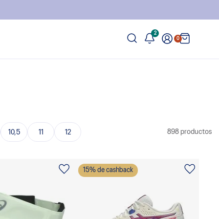
2
0
898
productos
10,5
11
12
15
% de cashback