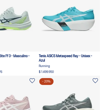
ite Ff 3 - Masculino -
Tenis ASICS Metaspeed Ray - Unisex -
Azul
Running
76
$ 1.499.950
-
20
%