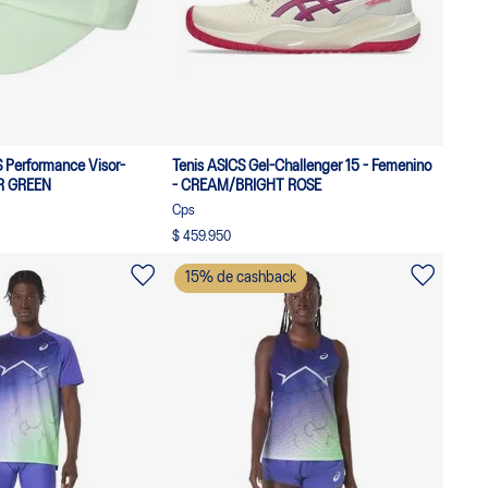
S Performance Visor-
Tenis ASICS Gel-Challenger 15 - Femenino
ER GREEN
- CREAM/BRIGHT ROSE
Cps
$ 459.950
15
% de cashback