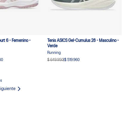
urt 6 - Femenino -
Tenis ASICS Gel-Cumulus 28 - Masculino -
Verde
Running
60
$ 649.950
|
$ 519.960
s
iguiente