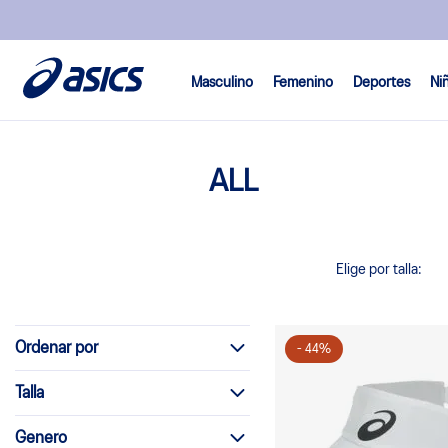
Masculino
Femenino
Deportes
Ni
ALL
Elige por talla:
Ordenar por
-
44
%
Más vendidos
Talla
Menor precio
Genero