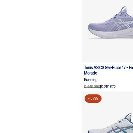
Tenis ASICS Gel-Pulse 17 - F
Morado
Running
$ 449.950
|
$ 251.972
-
37
%