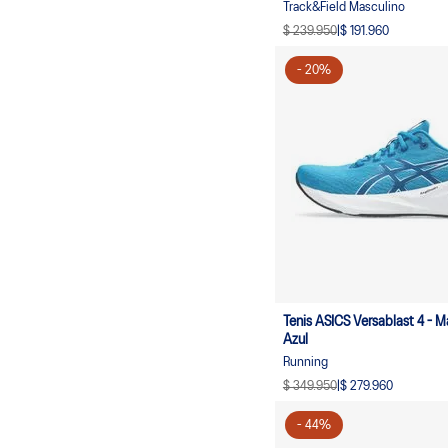
Track&Field Masculino
$ 239.950
|
$ 191.960
-
20
%
Tenis ASICS Versablast 4 - M
Azul
Running
$ 349.950
|
$ 279.960
-
44
%