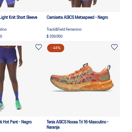
ight Knit Short Sleeve
Camiseta ASICS Metaspeed - Negro
lino
Track&Field Femenino
60
$ 359.950
-
44
%
ck Hot Pant - Negro
Tenis ASICS Noosa Tri 16-Masculino -
Naranja