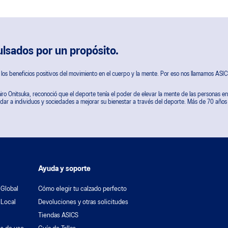
lsados por un propósito.
os beneficios positivos del movimiento en el cuerpo y la mente. Por eso nos llamamos ASIC
ro Onitsuka, reconoció que el deporte tenía el poder de elevar la mente de las personas en
dar a individuos y sociedades a mejorar su bienestar a través del deporte. Más de 70 año
Ayuda y soporte
 Global
Cómo elegir tu calzado perfecto
 Local
Devoluciones y otras solicitudes
Tiendas ASICS