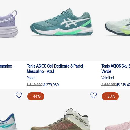
emenino -
Tenis ASICS Gel-Dedicate 8 Padel -
Tenis ASICS Sky El
Masculino - Azul
Verde
Padel
Voleibol
$ 349.950
|
$ 279.960
$ 649.950
|
$ 318.4
-
44
%
-
20
%