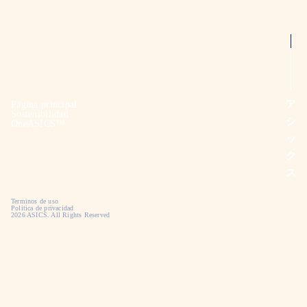
ア
Página principal
Sostenibilidad
シ
OneASICS™
ッ
ク
ス
Terminos de uso
Politica de privacidad
2026 ASICS. All Rights Reserved