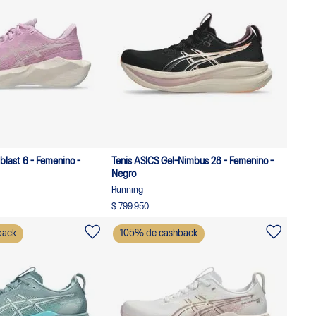
blast 6 - Femenino -
Tenis ASICS Gel-Nimbus 28 - Femenino -
Negro
Running
$ 799.950
back
105
% de cashback