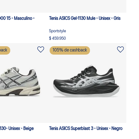
000 15 - Masculino -
Tenis ASICS Gel-1130 Mule - Unisex - Gris
Sportstyle
$ 459.950
back
105
% de cashback
130- Unisex - Beige
Tenis ASICS Superblast 3 - Unisex - Negro