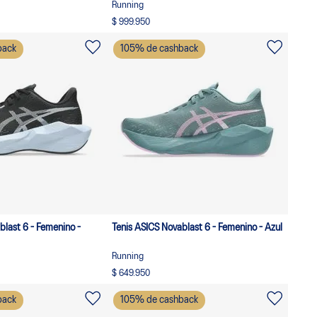
Running
$ 999.950
back
105
% de cashback
blast 6 - Femenino -
Tenis ASICS Novablast 6 - Femenino - Azul
Running
$ 649.950
back
105
% de cashback