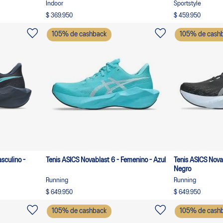
Indoor
Sportstyle
$ 369.950
$ 459.950
105
% de cashback
105
% de cash
sculino -
Tenis ASICS Novablast 6 - Femenino - Azul
Tenis ASICS Nova
Negro
Running
Running
$ 649.950
$ 649.950
105
% de cashback
105
% de cash