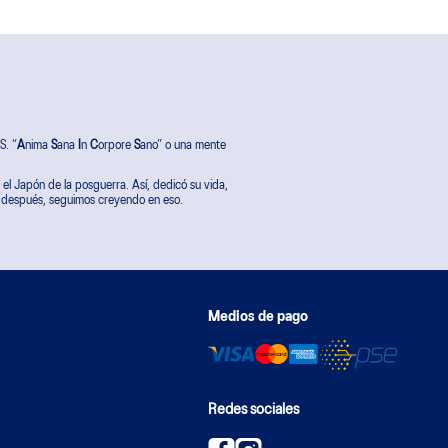
S. “
A
nima
S
ana
I
n
C
orpore
S
ano” o una mente
 el Japón de la posguerra. Así, dedicó su vida,
s después, seguimos creyendo en eso.
Medios de pago
Redes sociales