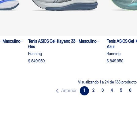
- Masculino -
Tenis ASICS Gel-Kayano 33 - Masculino -
Tenis ASICS Gel-
Gris
Azul
Running
Running
$ 849.950
$ 849.950
Visualizando
1
a
24
de
138
producto
Anterior
1
2
3
4
5
6