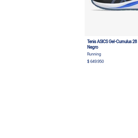
Tenis ASICS Gel-Cumulus 28 
Negro
Running
$ 649.950