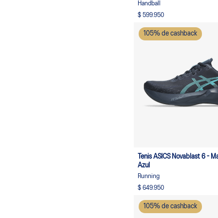
Handball
$ 599.950
105
% de cashback
Tenis ASICS Novablast 6 - Ma
Azul
Running
$ 649.950
105
% de cashback