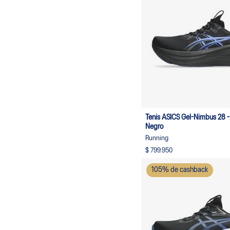
Tenis ASICS Gel-Nimbus 28 -
Negro
Running
$ 799.950
105
% de cashback