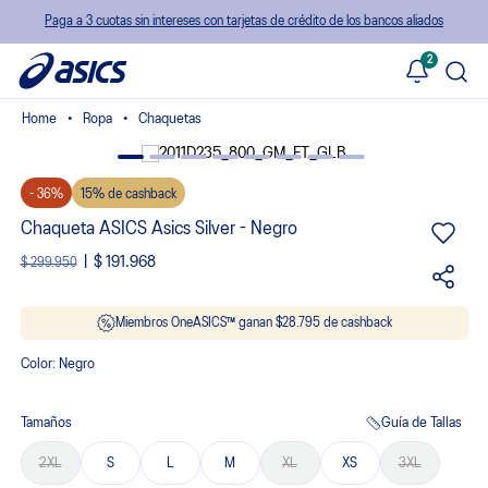
Paga a 3 cuotas sin intereses con tarjetas de crédito de los bancos aliados
2
Ropa
Chaquetas
- 36%
15% de cashback
Chaqueta ASICS Asics Silver - Negro
$ 191.968
$ 299.950
Miembros OneASICS™ ganan $
28.795
de cashback
Color:
Negro
Tamaños
Guía de Tallas
2XL
S
L
M
XL
XS
3XL